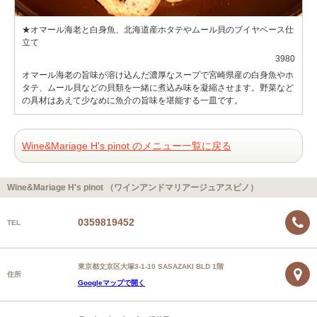
★オマール海老と白身魚、北海道産ホタテやムール貝のブイヤベース仕
立て
3980
オマール海老の旨味が溶け込んだ濃厚なスープで宮崎県産の白身魚やホ
タテ、ムール貝などの貝類を一緒に煮込み味を凝縮させます。野菜など
の具材はあえて少なめに魚介の旨味を堪能する一皿です。
Wine&Mariage H's pinot のメニュー一覧に戻る
Wine&Mariage H's pinot （ワインアンドマリアージュアスピノ）
0359819452
TEL
東京都文京区大塚3-1-10 SASAZAKI BLD 1階
住所
Googleマップで開く