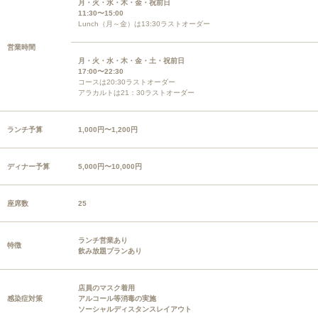
月・火・水・木・金・祝前日
11:30〜15:00
Lunch（月～金）は13:30ラストオーダー
営業時間
月・火・水・木・金・土・祝前日
17:00〜22:30
コースは20:30ラストオーダー
アラカルトは21：30ラストオーダー
ランチ予算
1,000円〜1,200円
ディナー予算
5,000円〜10,000円
座席数
25
ランチ営業あり
特徴
飲み放題プランあり
店員のマスク着用
感染症対策
アルコール等消毒の実施
ソーシャルディスタンスレイアウト